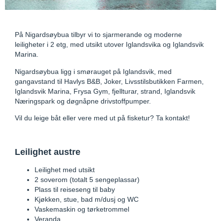
På Nigardsøybua tilbyr vi to sjarmerande og moderne
leiligheter i 2 etg, med utsikt utover Iglandsvika og Iglandsvik
Marina.
Nigardsøybua ligg i smørauget på Iglandsvik, med
gangavstand til Havlys B&B, Joker, Livsstilsbutikken Farmen,
Iglandsvik Marina, Frysa Gym, fjellturar, strand, Iglandsvik
Næringspark og døgnåpne drivstoffpumper.
Vil du leige båt eller vere med ut på fisketur? Ta kontakt!
Leilighet austre
Leilighet med utsikt
2 soverom (totalt 5 sengeplassar)
Plass til reiseseng til baby
Kjøkken, stue, bad m/dusj og WC
Vaskemaskin og tørketrommel
Veranda