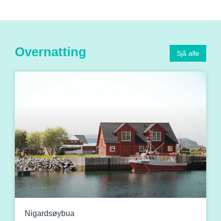
Overnatting
Sjå alle
Nigardsøybua